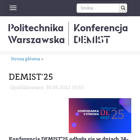
Toggle
navigation
Politechnika
Konferencja
Warszawska
DEMIST
Strona główna
»
DEMIST'25
Opublikowano: 30.05.2022 10:53
Konferencja DEMIST’25 odbyła się w dniach 24-